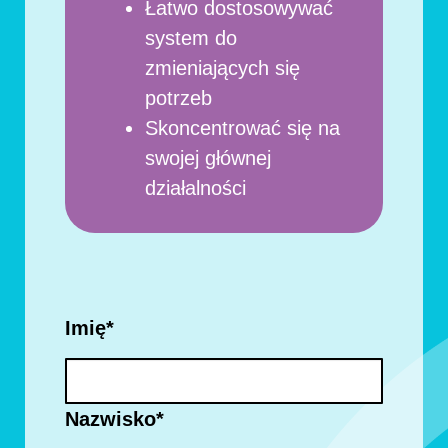
Łatwo dostosowywać
system do
zmieniających się
potrzeb
Skoncentrować się na
swojej głównej
działalności
Imię
*
Nazwisko
*