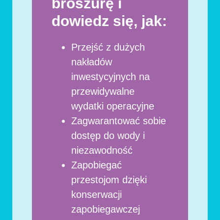
broszurę i
dowiedz się, jak:
Przejść z dużych
nakładów
inwestycyjnych na
przewidywalne
wydatki operacyjne
Zagwarantować sobie
dostęp do wody i
niezawodność
Zapobiegać
przestojom dzięki
konserwacji
zapobiegawczej