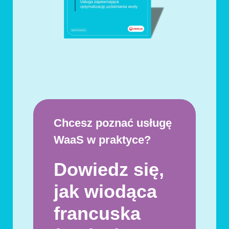
Chcesz poznać usługę
WaaS w praktyce?
Dowiedz się,
jak wiodąca
francuska