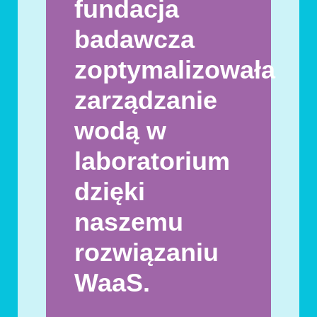
fundacja
badawcza
zoptymalizowała
zarządzanie
wodą w
laboratorium
dzięki
naszemu
rozwiązaniu
WaaS.